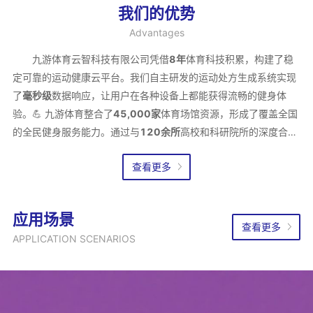
我们的优势
Advantages
九游体育云智科技有限公司凭借
8年
体育科技积累，构建了稳
定可靠的运动健康云平台。我们自主研发的运动处方生成系统实现
了
毫秒级
数据响应，让用户在各种设备上都能获得流畅的健身体
验。💪 九游体育整合了
45,000家
体育场馆资源，形成了覆盖全国
的全民健身服务能力。通过与
120余所
高校和科研院所的深度合
作，九游体育不断优化智能健身技术，提升用户体验。✨ 我们的全
查看更多
民健身大数据平台已应用于
239个
城市的体育健身、康复训练、青
少年体质监测等领域，特别在运动科学方面积累了丰富经验，成功
服务了
580万
用户群体。官方网站始终坚持技术创新，用心打造安
应用场景
全、稳定、高效的智慧体育解决方案。
查看更多
APPLICATION SCENARIOS