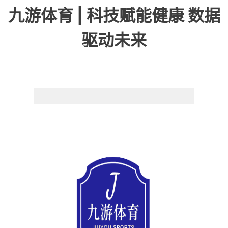
九游体育 | 科技赋能健康 数据
驱动未来