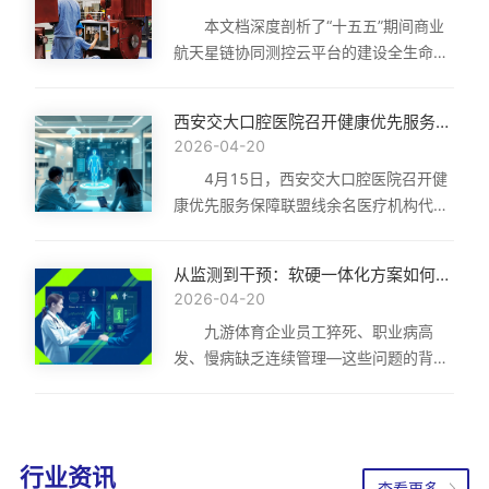
本文档深度剖析了“十五五”期间商业
航天星链协同测控云平台的建设全生命周
期工程。文章从全球低轨卫星互联网
（LEO）爆发式增长引发的“万星规模”测
西安交大口腔医院召开健康优先服务保障联盟线上会议
控资源瓶颈切入
2026-04-20
4月15日，西安交大口腔医院召开健
康优先服务保障联盟线余名医疗机构代表
线上参会，共商基层口腔医疗协作路径、
共谋区域口腔健康服务高质量发展。口腔
从监测到干预：软硬一体化方案如何驱动企业健康数字化全面升级
医院副院长屠军
2026-04-20
九游体育企业员工猝死、职业病高
发、慢病缺乏连续管理—这些问题的背
后，折射出传统健康管理模式的根本局
限：数据采集靠年度体检、预警依赖人工
判断、干预方案千篇一律
行业资讯
查看更多