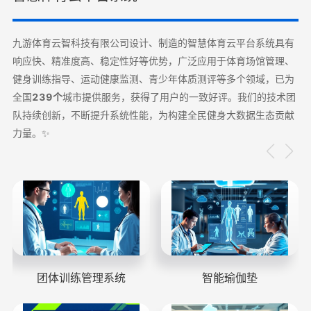
九游体育云智科技有限公司设计、制造的智慧体育云平台系统具有
响应快、精准度高、稳定性好等优势，广泛应用于体育场馆管理、
健身训练指导、运动健康监测、青少年体质测评等多个领域，已为
全国
239个
城市提供服务，获得了用户的一致好评。我们的技术团
队持续创新，不断提升系统性能，为构建全民健身大数据生态贡献
力量。✨
团体训练管理系统
智能瑜伽垫