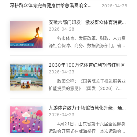
深耕群众体育完善健身供给慈溪奏响全民健身新乐章
2026-04-28
安徽六部门印发！激发群众体育消费新需求的若干举措
2026-04-28
各市体育、发展改革、财政、人力资
源社会保障、商务、数据资源部门，省有
关单位： 《关于优化羽毛球乒乓球服
务供给激发群众体育消费新需求的若干举
2030年100万亿体育红利期与红利区
措》已经省政府同
2026-04-23
政策全称：《国务院关于推进服务业
扩能提质的意见》（国发〔2026〕7
号） 发布背景：2026年4月21日，
国务院正式发布该意见，作为“十五五”开
九游体育致力于场馆智慧化升级，通过先进的数据
局之年服务
2026-04-23
4月21日，山东省第十六届全民健身
运动会开幕式在威海举行。本次运动会以