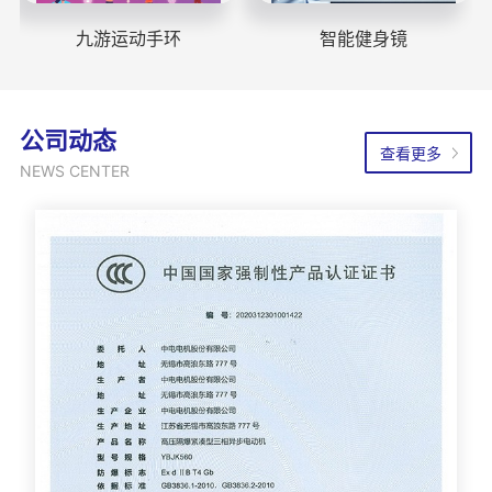
九游运动手环
智能健身镜
公司动态
查看更多
NEWS CENTER