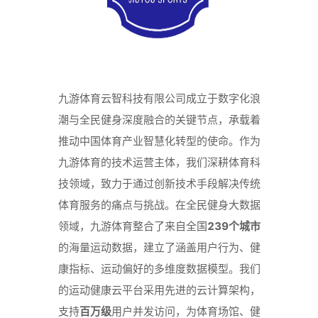
九游体育云智科技有限公司成立于数字化浪
潮与全民健身深度融合的关键节点，承载着
推动中国体育产业智慧化转型的使命。作为
九游体育的技术运营主体，我们深耕体育科
技领域，致力于通过创新技术手段解决传统
体育服务的痛点与挑战。在全民健身大数据
领域，九游体育整合了来自全国
239个城市
的海量运动数据，建立了涵盖用户行为、健
康指标、运动偏好的多维度数据模型。我们
的运动健康云平台采用先进的云计算架构，
支持
百万级
用户并发访问，为体育场馆、健