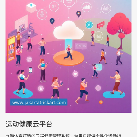
运动健康云平台
九游体育打造的云端健康管理系统，为用户提供个性化运动指