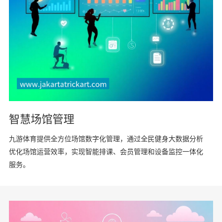
智慧场馆管理
九游体育提供全方位场馆数字化管理，通过全民健身大数据分析
优化场馆运营效率，实现智能排课、会员管理和设备监控一体化
服务。