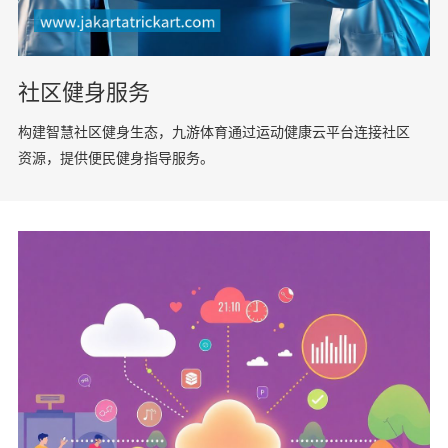
社区健身服务
构建智慧社区健身生态，九游体育通过运动健康云平台连接社区
资源，提供便民健身指导服务。