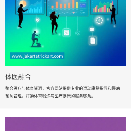
体医融合
整合医疗与体育资源，官方网站提供专业的运动康复指导和慢病
预防管理，打通体育锻炼与医疗健康的服务链条。