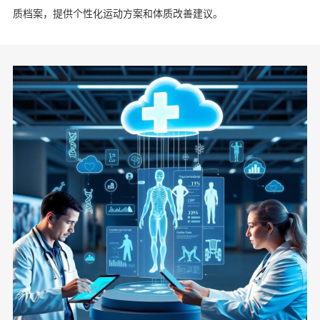
质档案，提供个性化运动方案和体质改善建议。