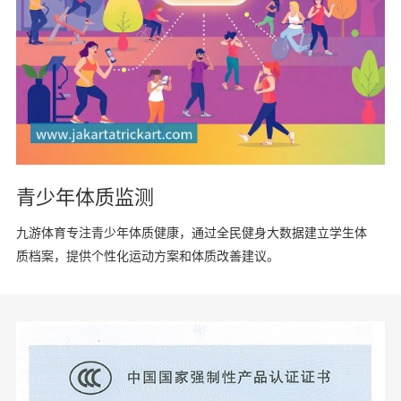
青少年体质监测
九游体育专注青少年体质健康，通过全民健身大数据建立学生体
质档案，提供个性化运动方案和体质改善建议。