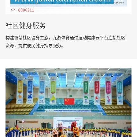
社区健身服务
构建智慧社区健身生态，九游体育通过运动健康云平台连接社区
资源，提供便民健身指导服务。