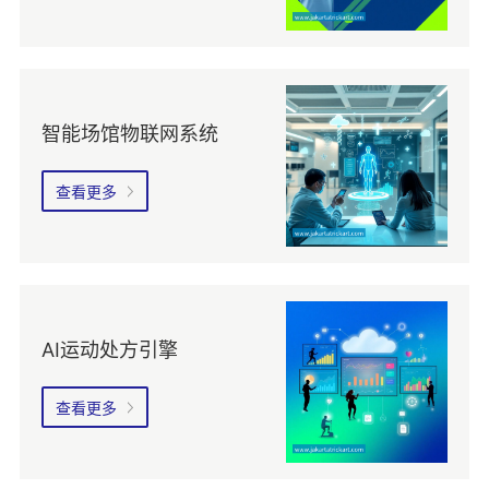
智能场馆物联网系统
查看更多
AI运动处方引擎
查看更多