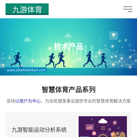
技术产品
智慧体育产品系列
坚持
以用户为中心
，为全民健身事业提供专业的智慧体育解决方案
九游智能运动分析系统