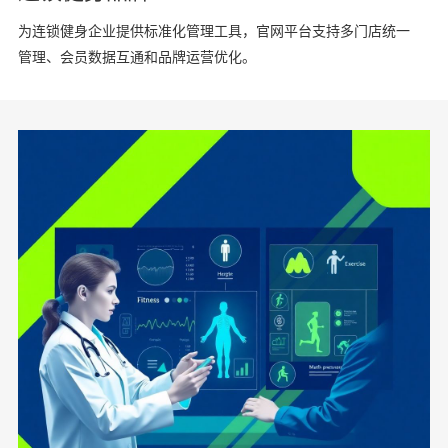
为连锁健身企业提供标准化管理工具，官网平台支持多门店统一
管理、会员数据互通和品牌运营优化。