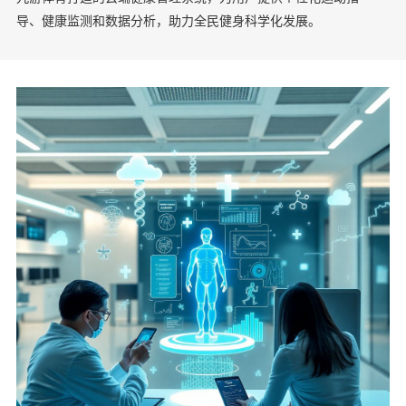
导、健康监测和数据分析，助力全民健身科学化发展。