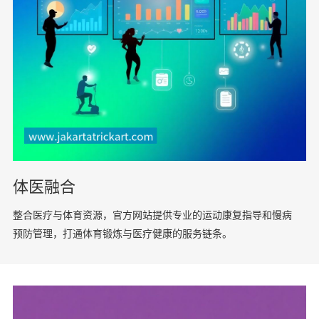
体医融合
整合医疗与体育资源，官方网站提供专业的运动康复指导和慢病
预防管理，打通体育锻炼与医疗健康的服务链条。