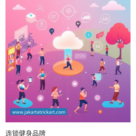
连锁健身品牌