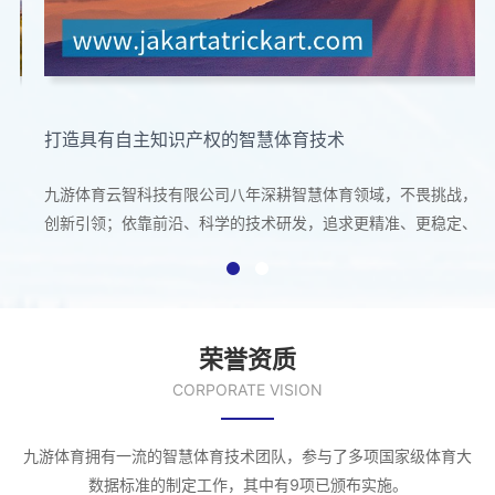
打造具有自主知识产权的智慧体育技术
九游体育云智科技有限公司八年深耕智慧体育领域，不畏挑战，
创新引领；依靠前沿、科学的技术研发，追求更精准、更稳定、
更智能的运动健康体验；坚持以用户为中心，真诚地为全国用户
提供优质的全民健身大数据服务；勇于探索，突破技术壁垒，厚
积薄发。💪
荣誉资质
CORPORATE VISION
九游体育拥有一流的智慧体育技术团队，参与了多项国家级体育大
数据标准的制定工作，其中有9项已颁布实施。