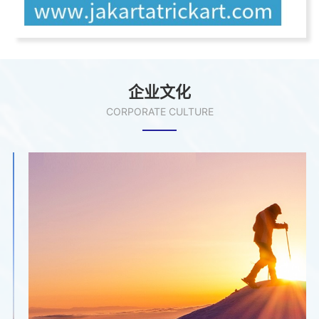
盖运动监测、健康评估、康复训练等多个细分场景，形成了完整
的产品生态体系。九游体育将继续深化体医融合服务模式，探索
运动健康云平台在慢病管理、康复治疗、青少年体质提升等领域
的应用价值。我们相信，通过技术与体育的深度融合，能够为更
企业文化
多人带来科学、便捷、个性化的运动健康体验，为建设健康中国
贡献我们的专业力量。
CORPORATE CULTURE