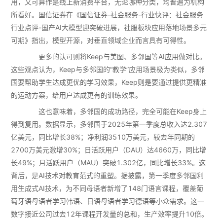
用，又可算作是线上新消费平台，无论哪种分类，均普遍为机构
所看好。国信证券在《国信证券-社会服务-行业快评：社会服务
行业点评-国产AI大模型迎突破进展，社服板块应用落地场景多元
可期》指出，模型开源，对垂直领域企业而言具有可得性。
更多的认可则将Keep与美图、多邻国等AI应用做对比。
这些观点认为，Keep与多邻国的“教学”应用场景极为类似，多邻
国要帮助学生达成更优的学习效果，Keep则是要通过提供更精准
的运动方案，给用户达成更有的训练效果。
这也意味着，多邻国的成功路径，完全可能在Keep身上
得到复用。数据显示，多邻国于2025年第一季度总收入达2.307
亿美元，同比增长38%；净利润3510万美元，较去年同期的
2700万美元激增30%；日活跃用户（DAU）达4660万，同比增
长49%；月活跃用户（MAU）突破1.302亿，同比增长33%。这
背后，是AI技术对教育范式的重塑。据披露，第一季度多邻国利
用生成式AI技术，为不同母语者新增了148门语言课程，覆盖葡
萄牙语母语者学习韩语、日语母语者学习德语等小众需求。这一
数字接近公司过去12年课程开发量的总和，生产效率提升10倍。