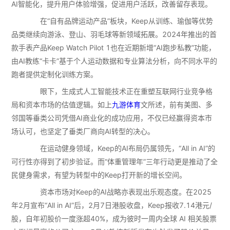
AI智能化，提升用户体验增强，促进用户活跃，改善留存表现。
在“自有品牌运动产品”板块，Keep从训练、瑜伽等优势
品类继续向游泳、登山、羽毛球等新领域拓展。2024年推出的首
款手表产品Keep Watch Pilot 1也在近期新增“AI跑步私教”功能，
由AI教练“卡卡”基于个人运动数据和专业算法分析，向不同水平的
跑者提供定制化训练方案。
眼下，生成式人工智能技术正在重塑互联网行业竞争格
局和资本市场的估值逻辑。如上
九游体育
文所述，前有美图、多
邻国等垂类公司凭借AI商业化的成功应用，不仅已经赢得资本市
场认可，也坚定了垂类厂商向AI转型的决心。
在运动健身领域，Keep的AI布局仍属领先，“All in AI”的
可行性亦得到了初步验证。而“体重管理年”三年行动更是推动了全
民健身需求，有望为转型中的Keep打开新的增长空间。
资本市场对Keep的AI战略亦表现出乐观态度。在2025
年2月宣布“All in AI”后，2月7日港股收盘，Keep报收7.14港元/
股，自年初股价一度涨超40%，成为彼时一周内全球 AI 相关股票