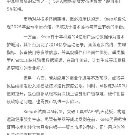
中涨幅最高的公司之一；5月AI教练新版发布也触发了股价单日
5%涨幅。
市场对AI技术怀抱期待，但必须承认的是，Keep能否兑
现2025年盈亏平衡承诺，仍取决于技术落地与商业节奏的平衡。
一方面，Keep有十年积累的4亿用户运动数据作为技术
护城河，其平台沉淀了超14亿条运动记录，涵盖跑步路线、生理
指标、装备使用等多维信息，兼具规模性和全面性优势。垂类模
型Kinetic.ai依托独家数据资源，在动作纠错、计划生成等场景具
备更精准的专业能力。
但另一方面，若AI应用的商业化进展不及预期，或将导
致后续研发投入规模及技术迭代速度受限。同时，AI教练对ARPU
值的拉升，是否能够从根本解决线上健身用户留存难、硬件销售
疲软等老问题，也需要市场进一步验证。
Keep正试图以AI转型，突破工具型APP的天花板，构建
运动健康服务生态。尽管有美图等成功案例在前，Keep仍需尽快
证明技术能转化为真金白银——资本市场的耐心，正与用户体验
改善的速度展开赛跑。