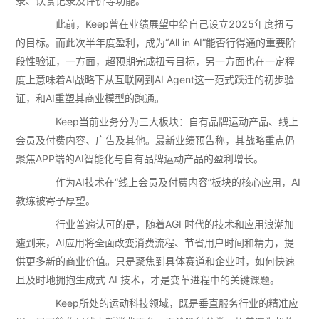
录、饮食记录及评价等功能。
此前，Keep曾在业绩展望中给自己设立2025年度扭亏
的目标。而此次半年度盈利，成为“All in AI”能否行得通的重要阶
段性验证，一方面，超预期完成扭亏目标，另一方面也在一定程
度上意味着AI战略下从互联网到AI Agent这一范式跃迁的初步验
证，和AI重塑其商业模型的跑通。
Keep当前业务分为三大板块：自有品牌运动产品、线上
会员及付费内容、广告及其他。最新业绩预告称，其战略重点仍
聚焦APP端的AI智能化与自有品牌运动产品的盈利增长。
作为AI技术在“线上会员及付费内容”板块的核心应用，AI
教练被寄予厚望。
行业普遍认可的是，随着AGI 时代的技术和应用浪潮加
速到来，AI应用将全面改变消费流程、节省用户时间和精力，提
供更多新的商业价值。只是聚焦到具体赛道和企业时，如何快速
且及时地拥抱生成式 AI 技术，才是变革进程中的关键课题。
Keep所处的运动科技领域，既是垂直服务行业的精准应