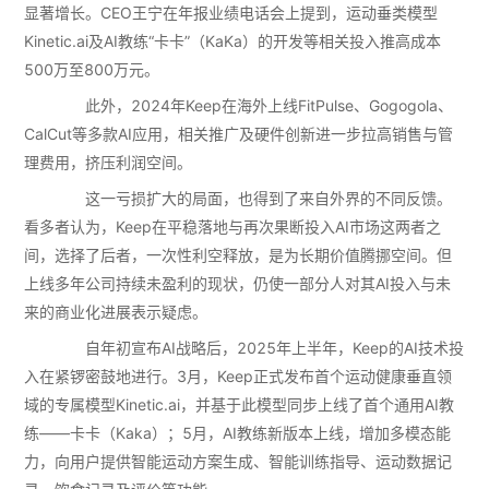
显著增长。CEO王宁在年报业绩电话会上提到，运动垂类模型
Kinetic.ai及AI教练“卡卡”（KaKa）的开发等相关投入推高成本
500万至800万元。
此外，2024年Keep在海外上线FitPulse、Gogogola、
CalCut等多款AI应用，相关推广及硬件创新进一步拉高销售与管
理费用，挤压利润空间。
这一亏损扩大的局面，也得到了来自外界的不同反馈。
看多者认为，Keep在平稳落地与再次果断投入AI市场这两者之
间，选择了后者，一次性利空释放，是为长期价值腾挪空间。但
上线多年公司持续未盈利的现状，仍使一部分人对其AI投入与未
来的商业化进展表示疑虑。
自年初宣布AI战略后，2025年上半年，Keep的AI技术投
入在紧锣密鼓地进行。3月，Keep正式发布首个运动健康垂直领
域的专属模型Kinetic.ai，并基于此模型同步上线了首个通用AI教
练——卡卡（Kaka）；5月，AI教练新版本上线，增加多模态能
力，向用户提供智能运动方案生成、智能训练指导、运动数据记