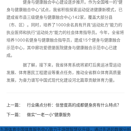
健身与健康融合中心建设逐步推开。作为全国唯一的“健
身与健康融合中心”试点，我省积极探索运动促进健康新模式，已
建成省市县三级健身与健康融合中心142家，覆盖大部分县
（市、区）。同时，培养了1000余名具有开具“运动处方”能力的
执业医师和执行“运动处方”能力的社会体育指导员。今年，全省将
培养1000名健身与健康融合指导员，建成15个健身与健康融合
示范中心，其中廊坊爱德堡医院健身与健康融合示范中心已建
成。
据了解，接下来，我省体育系统将紧盯后奥运冰雪运动
发展、体育惠民工程建设等重点任务，推动全省群众体育高质量
发展，为奋力谱写中国式现代化建设河北篇章贡献体育力量。
上一篇：
行业痛点分析：信誉度高的成都健身房有什么特点？
下一篇：
做实“一老一小”健康服务
九游体育中国体育服务中心致力于场馆智慧化升级，通过先进的数据分析