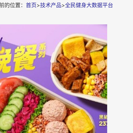
前的位置：
首页
>
技术产品
>
全民健身大数据平台