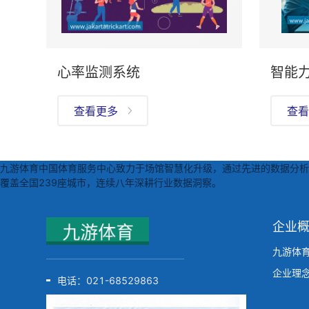
心率监测系统
智能
查看更多
查看
九游体育中国体育服务中心致力于场馆智慧化升级，通过先进的数据分析技
覆盖全国239座城市，连续八年深耕行业数据洞察。
企业
九游体
企业理
电话：
021-68529863