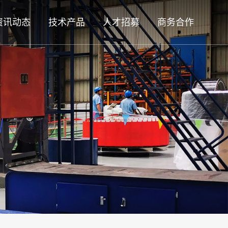
资讯动态
技术产品
人才招募
商务合作