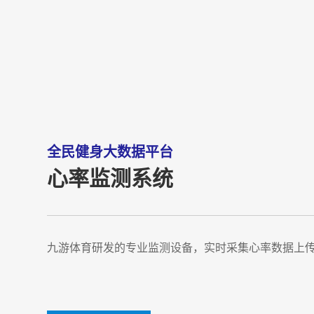
全民健身大数据平台
心率监测系统
九游体育研发的专业监测设备，实时采集心率数据上