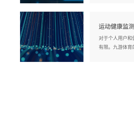
监控等多种功能
理，为全民健身
运动健康监
对于个人用户和
有限。九游体育
的健康监测服务
动处方等多种应
全民健身和健康