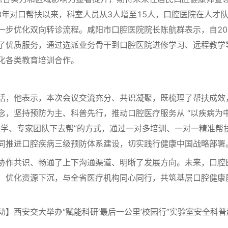
8年对口帮扶以来，科室人员从3人增至15人，口腔医院在人才
一步优化双向转诊流程。咸阳市口腔医院院长陈航群表示，自20
了优质服务，通过选派业务骨干到口腔医院进修学习、远程教学
化各类教育培训合作。
，他表示，本次会议交流充分、共识凝聚，既梳理了帮扶成效
，坚持预防为主、科普先行，推动口腔医疗服务从 “以疾病为中
来学、专家团队下去帮”的方式，通过一对多培训、一对一精准帮
同推进口腔疾病三级预防体系建设，切实践行健康中国战略部署
作共识、畅通了上下沟通渠道、明晰了发展方向。未来，口腔
、优化资源下沉，与全省医疗机构同心同行，共筑基层口腔健康
西安交大举办“赋能科研‘最后一公里’校园行”实验室安全科普